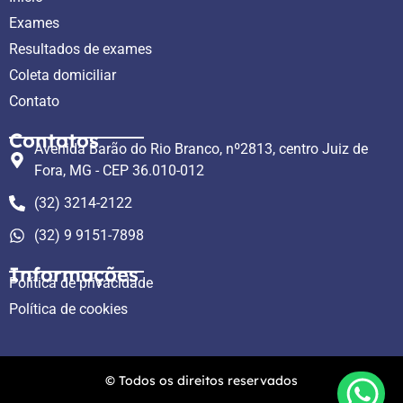
Exames
Resultados de exames
Coleta domiciliar
Contato
Contatos
Avenida Barão do Rio Branco, nº2813, centro Juiz de
Fora, MG - CEP 36.010-012
(32) 3214-2122
(32) 9 9151-7898
Informações
Política de privacidade
Política de cookies
© Todos os direitos reservados