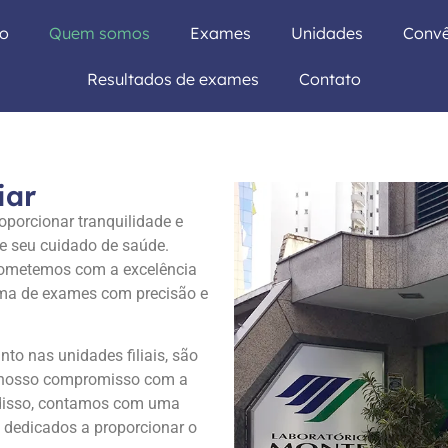
io
Quem somos
Exames
Unidades
Convê
Resultados de exames
Contato
iar
oporcionar tranquilidade e
e seu cuidado de saúde.
ometemos com a excelência
ama de exames com precisão e
nto nas unidades filiais, são
do nosso compromisso com a
 disso, contamos com uma
, dedicados a proporcionar o