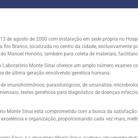
 13 de agosto de 2000 com instalação em sede própria no Hospi
a Rio Branco, localizada no centro da cidade, exclusivamente pa
o Manoel Honório, também para coleta de materiais, facilitando
, o Laboratório Monte Sinai oferece um amplo número exames c
s de última geração envolvendo genética humana.
de imunohormônios, parasitológicos, de uroanálise, microbiolo
iensaio, testes genéticos para diagnóstico de doenças infeccios
ório Monte Sinai está comprometido com a busca da satisfação
 excelência e organização, proporcionando cada vez mais, melh
Monte Sinai, o Laboratório Monte Sinai, particpa ativamente de 