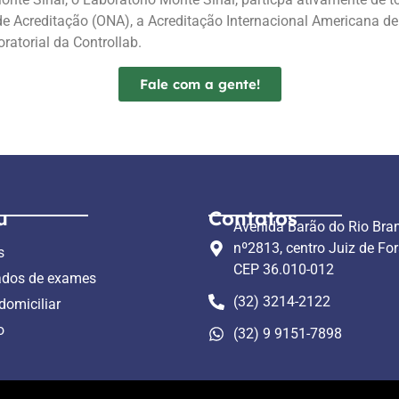
e Acreditação (ONA), a Acreditação Internacional Americana de
ratorial da Controllab.
Fale com a gente!
u
Contatos
Avenida Barão do Rio Bra
nº2813, centro Juiz de For
s
CEP 36.010-012
ados de exames
(32) 3214-2122
domiciliar
o
(32) 9 9151-7898